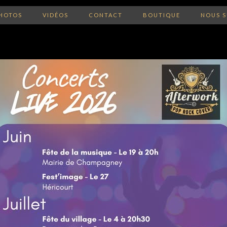
HOTOS
VIDÉOS
CONTACT
BOUTIQUE
NOUS S