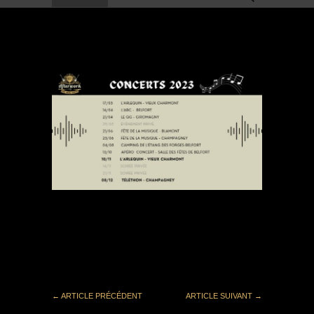
Publié dans
Non classé
le
28 janvier 2023
.
Laisser
un commentaire
←
ARTICLE PRÉCÉDENT
ARTICLE SUIVANT
→