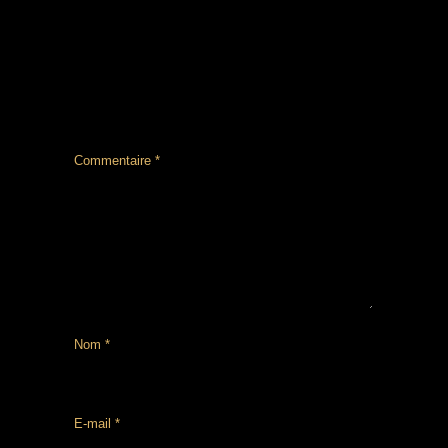
LAISSER UN COMMENTAIRE
Votre adresse e-mail ne sera pas publiée.
Les
champs obligatoires sont indiqués avec
*
Commentaire
*
Nom
*
E-mail
*