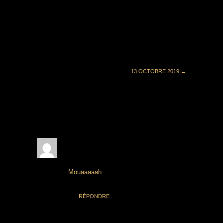
Publié dans
Non classé
le
2 juillet 2019
.
2
commentaires
13 OCTOBRE 2019
→
2 COMMENTAIRES
Incognito
6 juillet 2019 à 23 h 59 min
Mouaaaaah
RÉPONDRE