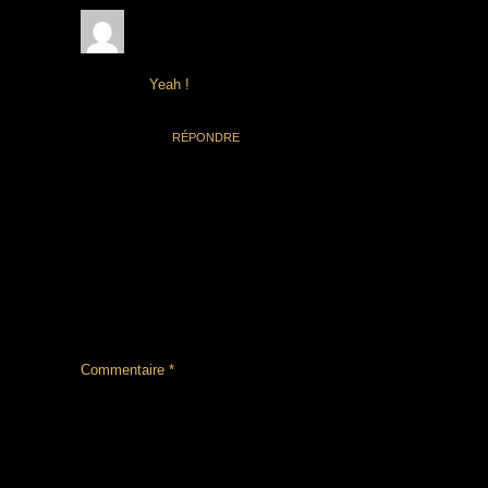
Hihi
9 juillet 2019 à 18 h 09 min
Yeah !
RÉPONDRE
LAISSER UN COMMENTAIRE
Votre adresse e-mail ne sera pas publiée.
Les
champs obligatoires sont indiqués avec
*
Commentaire
*